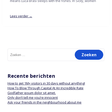
means Luca Brasi sleeps with the fishes. In Sicily, women
Lees verder →
Zoeken
naar:
Recente berichten
How to get 1M+ visitors in 30 days without anything!
How To Blow Through Capital At An Incredible Rate
Godfather ipsum dolor sit amet.
Only don’t tell me you’re innocent
Ask your friends in the neighbourhood about me