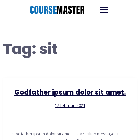
Ga
naar
de
inhoud
Tag:
sit
Godfather ipsum dolor sit amet.
17 februari 2021
Godfather ipsum dolor sit amet. It’s a Sicilian message. It