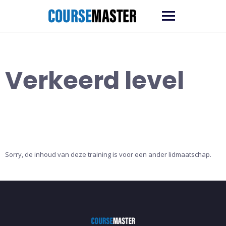
Ga
naar
de
inhoud
Verkeerd level
Sorry, de inhoud van deze training is voor een ander lidmaatschap.